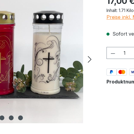
17,00 
Inhalt:
1.71 Ki
Preise inkl
Sofort ver
Produkt
Produktnu