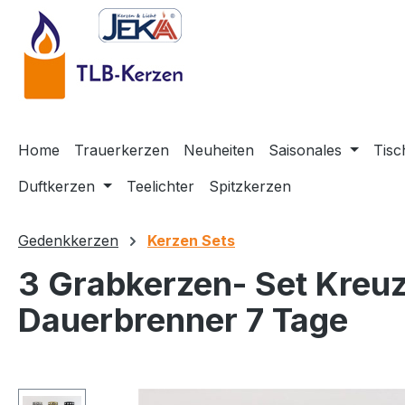
m Hauptinhalt springen
Zur Suche springen
Zur Hauptnavigation springen
Home
Trauerkerzen
Neuheiten
Saisonales
Tisc
Duftkerzen
Teelichter
Spitzkerzen
Gedenkkerzen
Kerzen Sets
3 Grabkerzen- Set Kreuz
Dauerbrenner 7 Tage
Bildergalerie überspringen