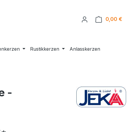
0,00 €
Ware
enkerzen
Rustikkerzen
Anlasskerzen
e -