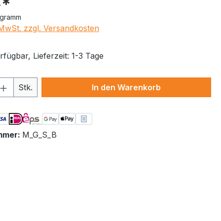
€*
logramm
. MwSt. zzgl. Versandkosten
fügbar, Lieferzeit: 1-3 Tage
 Anzahl: Gib den gewünschten Wert ein 
Stk.
In den Warenkorb
mmer:
M_G_S_B