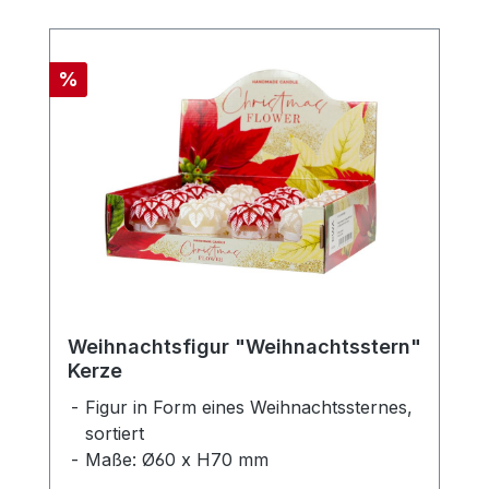
Rabatt
%
Weihnachtsfigur "Weihnachtsstern"
Kerze
Figur in Form eines Weihnachtssternes,
sortiert
Maße: Ø60 x H70 mm
Farbe: Rot oder Weiß