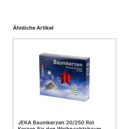
Produktgalerie überspringen
Ähnliche Artikel
JEKA Baumkerzen 20/250 Rot
Kerzen für den Weihnachtsbaum