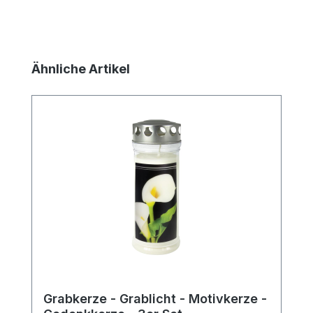
Produktgalerie überspringen
Ähnliche Artikel
Grabkerze - Grablicht - Motivkerze -