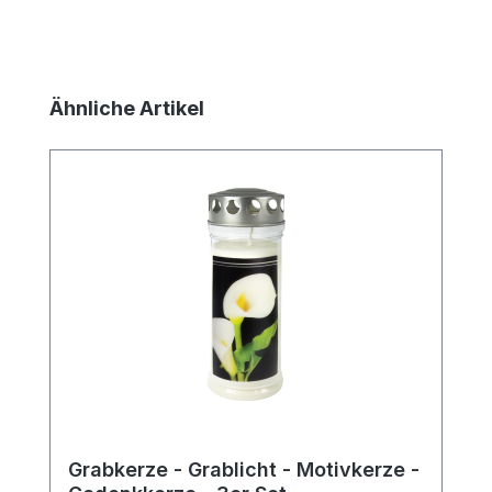
Produktgalerie überspringen
Ähnliche Artikel
Grabkerze - Grablicht - Motivkerze -